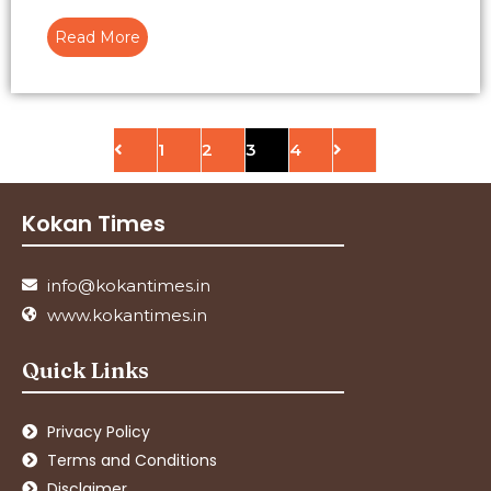
Read More
1
2
3
4
Kokan Times
info@kokantimes.in
www.kokantimes.in
Quick Links
Privacy Policy
Terms and Conditions
Disclaimer