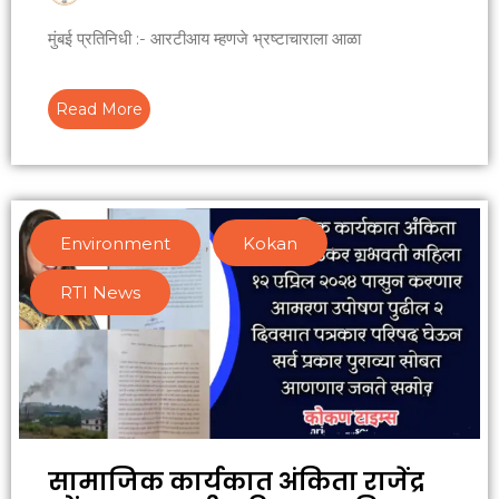
मुंबई प्रतिनिधी :- आरटीआय म्हणजे भ्रष्टाचाराला आळा
Read More
Environment
,
Kokan
,
RTI News
सामाजिक कार्यकात अंकिता राजेंद्र