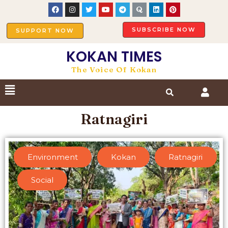
SUBSCRIBE NOW
SUPPORT NOW
KOKAN TIMES
The Voice Of Kokan
Ratnagiri
Environment
,
Kokan
,
Ratnagiri
,
Social