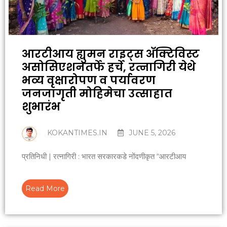
आरटीआय ह्युमन राइट्स अ‍ॅक्टिविस्ट
असोसिएशनतर्फे हर्चे, रत्नागिरी येथे
भव्य वृक्षारोपण व पर्यावरण
जनजागृती मोहिमेचा उत्साहात
शुभारंभ
KOKANTIMES.IN
JUNE 5, 2026
प्रतिनिधी | रत्नागिरी : भारत सरकारकडे नोंदणीकृत “आरटीआय
Read More