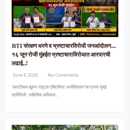
RTI संरक्षण धरणे व भ्रष्टाचारविरोधी जनआंदोलन…
१६ जून रोजी मुंबईत भ्रष्टाचाराविरोधात आरपारची
लढाई..!
June 5, 2026
No Comments
‘आरटीआय ह्यूमन राइट्स एक्टिविस्ट असोसिएशन’चा एल्गार मुंबई
प्रतिनिधी : माहितीचा अधिकार…