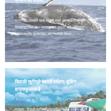
प्रमाण का वाढलं..?
November 8, 2021
No Comments
रत्नागिरी : आवडते खाद्य माकुळ मासा खाण्यासाठी कोकण
किनारपट्टीवर व्हेल माशांचा वावर वाढला आहे. त्यामुळेच
आंतरराष्ट्रीय बाजारपेठेत कोट्यवधीची किंमत…
READ MORE
दिवाळी सुटीमुळे बहरले पर्यटन; बुकिंग
हाउसफुल्लकडे
November 8, 2021
No Comments
मालवण : दिवाळी सुटीच्या पार्श्‍वभूमीवर येथील पर्यटन बहरले आहे.