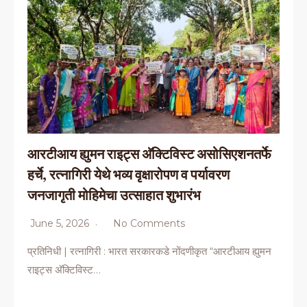
आरटीआय ह्युमन राइट्स अ‍ॅक्टिविस्ट असोसिएशनतर्फे
हर्चे, रत्नागिरी येथे भव्य वृक्षारोपण व पर्यावरण
जनजागृती मोहिमेचा उत्साहात शुभारंभ
June 5, 2026
No Comments
प्रतिनिधी | रत्नागिरी : भारत सरकारकडे नोंदणीकृत “आरटीआय ह्युमन
राइट्स अ‍ॅक्टिविस्ट…