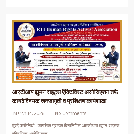
आरटीआय ह्युमन राइट्स ऍक्टिविस्ट असोसिएशन तर्फे
कायदेविषयक जनजागृती व प्रशिक्षण कार्यशाळा
March 14, 2026
No Comments
मुंबई प्रतिनिधी : जागतिक ग्राहक दिनानिमित्त आरटीआय ह्युमन राइट्स
एक्टिविस्ट असोसिएशन…