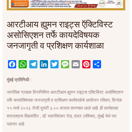
आरटीआय ह्युमन राइट्स ऍक्टिविस्ट
असोसिएशन तर्फे कायदेविषयक
जनजागृती व प्रशिक्षण कार्यशाळा
F
W
T
L
T
M
E
P
S
a
h
e
i
w
e
m
i
h
मुंबई प्रतिनिधी :
c
a
l
n
i
s
a
n
a
e
t
e
k
t
s
i
t
r
जागतिक ग्राहक दिनानिमित्त आरटीआय ह्युमन राइट्स एक्टिविस्ट असोसिएशन
b
s
g
e
t
a
l
e
e
तर्फे कायदेविषयक जनजागृती व प्रशिक्षण कार्यशाळेचे आयोजन रविवार, दिनांक
o
A
r
d
e
g
r
१५ मार्च २०२६ रोजी दुपारी ३.०० वाजता करण्यात आले आहे. ही कार्यशाळा
o
p
a
I
r
e
e
शारदाश्रम विद्यामंदिर , डॉ. भवानीशंकर रोड, दादर (पश्चिम), मुंबई येथे पार
k
p
m
n
s
पडणार आहे.
t