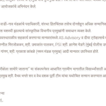
रत आयोजकांचे अभिनंदन केले.
न वाडी–गाव मंडळांचे पदाधिकारी, संस्था हितचिंतक तसेच दोनशेहून अधिक सन्मानिकाधार
देश यशस्वी झाल्याचे सांस्कृतिक विभागीय प्रमुखांनी समाधान व्यक्त केले.
वस्थापकीय सहकार्य करणाऱ्या मान्यवरांमध्ये AS Advisory व दीया ट्रॅव्हल्सचे म
्वप्नील मिरजोळकर, श्री. उमाकांत पालकर, PSI श्री. ज्ञानेश येडगे (मुंबई पोलीस उप
ष गांगण, श्री. प्रकाश कांबळे (नमन मंडळ प्रमुख) आदी मान्यवर उपस्थित होते.
ी परीक्षेला सामोरे जाताना” या संकल्पनेवर आधारित ग्रामीण भागातील विद्यार्थ्यांसाठ
रमुख श्री. वैभव भगते सर व वेध दशक पूर्ती टीम यांचा यथोचित सन्मान करण्यात आ
ऱ्या
),