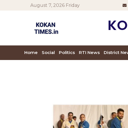
August 7, 2026 Friday
KO
Home
Social
Politics
RTI News
District N