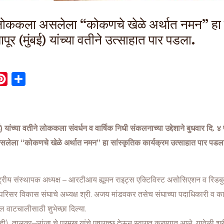
लोककला असलेला “कोकणचे खेळे अर्थात नमन” हा सां
र (मुंबई) यांच्या वतीने उत्साहात पार पडला.
P
S
i
h
n
a
t
r
 यांच्या वतीने लोककला संवर्धन व वार्षिक निधी संकलनाच्या उद्देशाने बुधवार दि. ४
e
e
लेला “कोकणचे खेळे अर्थात नमन” हा सांस्कृतिक कार्यक्रम उत्साहात पार पडल
r
e
s
ष्ट्रीय संस्थापक अध्यक्ष – आरटीआय ह्यूमन राइट्स एक्टिविस्ट असोसिएशन व रिडब
t
ी परिसर विकास संघाचे अध्यक्ष श्री. अजय मांडवकर तसेच संघाच्या पदाधिकारी व कार्यक
ल वाटचालीसाठी शुभेच्छा दिल्या.
तालुका–लांजा चे प्रमुख यांचे पुष्पगुच्छ देऊन स्वागत करण्यात आले. यावेळी श