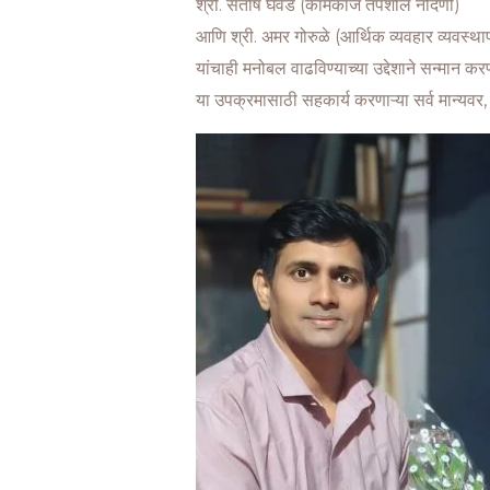
श्री. संतोष घेवडे (कामकाज तपशील नोंदणी)
आणि श्री. अमर गोरुळे (आर्थिक व्यवहार व्यवस्थ
यांचाही मनोबल वाढविण्याच्या उद्देशाने सन्मान क
या उपक्रमासाठी सहकार्य करणाऱ्या सर्व मान्यवर,