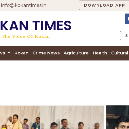
info@kokantimes.in
DOWNLOAD APP
KAN TIMES
S
The Voice Of Kokan
ews
Kokan
Crime News
Agriculture
Health
Cultural