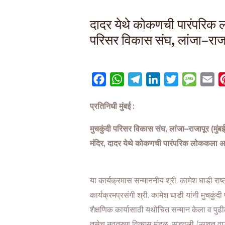
दादर येथे कोकणची पारंपरिक 
परिसर विकास संघ, लांजा–राजापू
F
W
T
L
T
M
E
a
h
e
i
w
e
m
प्रतिनिधी मुंबई :
c
a
l
n
i
s
a
e
t
e
k
t
s
i
मुचकुंदी परिसर विकास संघ, लांजा–राजापूर (मुंबई)
b
s
g
e
t
a
l
मंदिर, दादर येथे कोकणची पारंपरिक लोककला अस
o
A
r
d
e
g
o
p
a
I
r
e
k
p
m
n
या कार्यक्रमास सन्माननीय श्री. कामेश घाडी रा
कार्यक्रमप्रसंगी श्री. कामेश घाडी यांनी मुचकुंद
शैक्षणिक कार्यासाठी यथोचित सन्मान केला व पुढी
तसेच नवतरुण विकास मंडळ, सडवली (उगवत वाडी), 