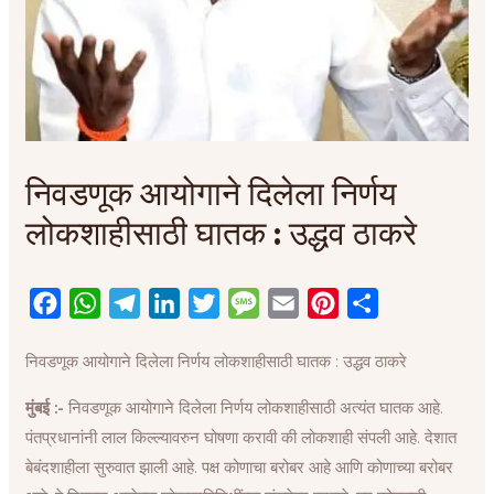
निवडणूक आयोगाने दिलेला निर्णय
लोकशाहीसाठी घातक : उद्धव ठाकरे
F
W
T
L
T
M
E
P
S
a
h
e
i
w
e
m
i
h
निवडणूक आयोगाने दिलेला निर्णय लोकशाहीसाठी घातक : उद्धव ठाकरे
c
a
l
n
i
s
a
n
a
e
t
e
k
t
s
i
t
r
मुंबई :-
निवडणूक आयोगाने दिलेला निर्णय लोकशाहीसाठी अत्यंत घातक आहे.
b
s
g
e
t
a
l
e
e
पंतप्रधानांनी लाल किल्ल्यावरुन घोषणा करावी की लोकशाही संपली आहे. देशात
o
A
r
d
e
g
r
बेबंदशाहीला सुरुवात झाली आहे. पक्ष कोणाचा बरोबर आहे आणि कोणाच्या बरोबर
o
p
a
I
r
e
e