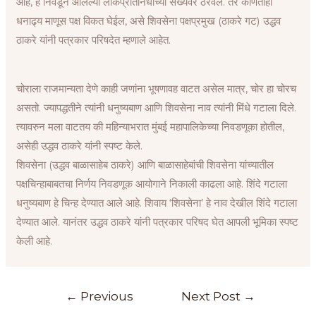
आहे, हे निवडून आलेल्या लोकप्रतिनिधींच्या संख्येवर ठरवले. तर कोणताही
k
p
m
n
s
धनाढ्य माणूस पक्ष विकत घेईल, असे शिवसेना पक्षप्रमुख (ठाकरे गट) उद्धव
t
ठाकरे यांनी पत्रकार परिषदेत म्हणाले आहेत.
चोराला राजमान्यता देणे काही जणांना भूषणावह वाटत असेल मात्र, चोर हा चोरच
असतो. ज्यापद्धतीने त्यांनी धनुष्यबाण आणि शिवसेना नाव त्यांनी मिंधे गटाला दिले.
त्यावरुन मला वाटतय की महिन्याभरात मुंबई महापालिकेच्या निवडणूका होतील,
असेही उद्धव ठाकरे यांनी स्पष्ट केले.
शिवसेना (उद्धव बाळासाहेब ठाकरे) आणि बाळासाहेबांची शिवसेना यांच्यातील
पक्षचिन्हाबाबतचा निर्णय निवडणूक आयोगाने निकाली काढला आहे. शिंदे गटाला
धनुष्यबाण हे चिन्ह देण्यात आले आहे. शिवाय ‘शिवसेना’ हे नाव देखील शिंदे गटाला
देण्यात आले. यानंतर उद्धव ठाकरे यांनी पत्रकार परिषद घेत आपली भूमिका स्पष्ट
केली आहे.
←
Previous
Next Post
→