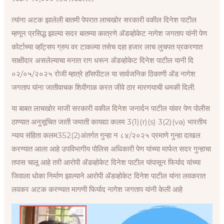
त्यांना अटक झालेली बातमी पेपरात लाचखोर सरकारी वकील दिनेश पाटील
म्हणून प्रसिद्ध झाल्या सदर बातम्या कात्रणे ॲडव्होकेट नागेश जगताप यांनी पेण
कोर्टाच्या व्हाॅट्सप ग्रुप वर टाकल्या तसेच दहा हजार लाच लुचपत प्रकरणात
साक्षीदार असलेल्याचा मनात राग धरून ॲडव्होकेट दिनेश पाटील यानी दि
०२/०५/२०२५ रोजी म्हात्रे हाॅसपीटल या सार्वजनिक ठिकाणी ॲड नागेश
जगताप यांना जातीवाचक शिवीगाळ करत जीवे ठार मारणयाची धमकी दिली.
या बाबत लाचखोर माजी सरकारी वकील दिनेश जनार्दन पाटील यांवर पेण पोलीस
ठाण्यात अनुसूचित जाती जमाती कायद्या कलम 3(1)(r)(s) 3(2)(va) भारतीय
न्याय संहिता कलम352(2)अंतर्गत गुन्हा न ८४/२०२५ प्रमाणे गुन्हा दाखल
करण्यात आला आहे उपविभागीय पोलिस अधिकारी पेण यांच्या मार्फत सदर गुन्हाचा
तपास चालू आहे तरी आरोपी ॲडव्होकेट दिनेश पाटील यांपासून फिर्याद यांच्या
जिवाला धोका निर्माण झाल्याने आरोपी ॲडव्होकेट दिनेश पाटील यांना लवकरात
लवकर अटक करण्यात मागणी फिर्याद नागेश जगताप यांनी केली आहे