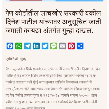
पेण कोर्टातील लाचखोर सरकारी वकील
दिनेश पाटील यांच्यावर अनुसूचित जाती
जमाती कायद्या अंतर्गत गुन्हा दाखल.
F
W
T
L
T
M
E
P
S
a
h
e
i
w
e
m
i
h
प्रतिनिधी : मुंबई
c
a
l
n
i
s
a
n
a
e
t
e
k
t
s
i
t
r
पेण तालुक्यातील शिर्के गावातील लाचखोर माजी सरकारी वकील दिनेश जनार्दन
b
s
g
e
t
a
l
e
e
पाटील हे पेण कोर्टात विशेष सरकारी अभियोक्ता (सरकारी वकील) या पदांवर
o
A
r
d
e
g
r
कार्यरत असताना नवी मुंबई लाच लुचपत प्रतिबंध विभागाच्या पथकाने दि
o
p
a
I
r
e
e
४/१२/२०२४ रोजी दहा हजार लाच घेताना पेण कोर्टात रंगेहाथ पकडून त्याचा
k
p
m
n
s
वर पेण पोलीस ठाण्यात गुन्हा न ३१३/२०२४ प्रमाणे रक्कम १०,००० लाच
t
स्वीकारला गुन्हा दाखल करण्यात आला सदर ॲडव्होकेट दिनेश पाटील यांनी
रक्कम १०,००० लाच स्विकारले.