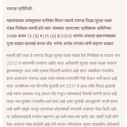
a
h
e
i
w
e
m
i
h
रायगड प्रतिनिधी :
c
a
l
n
i
s
a
n
a
e
t
e
k
t
s
i
t
r
महासंचालक लाचलुचपत प्रतिबंध विभाग याकडे रायगड जिल्हा सुरक्षा रक्षक
b
s
g
e
t
a
l
e
e
मंडळ निरीक्षक मारुती हरी पवार यांच्यावर भ्रष्टाचार प्रतिबंधक अधिनियम
o
A
r
d
e
g
r
1988 कलम 13 (1)( ब )13 (1)( इ )13(२) अंतर्गत अंसपदा बाळगण्याबाबत
o
p
a
I
r
e
e
गुन्हा दाखल कारवाई करता ॲड .नागेश अनंता जगताप यांनी तक्रार दाखल
k
p
m
n
s
मारुती हरि पवार हे रायगड जिल्हा सुरक्षा रक्षक मंडळ येथे निरीक्षक या पदावर सन
t
2002 ते आजपर्यंत कार्यरत आहेत सदर अधिकारी सुरक्षा रक्षक मंडळ स्थापन
झाल्यापासून आज पर्यंत एकाच ठिकाणी कार्यरत आहे सदर व्यक्तीला राजकीय
हस्त असल्याने रायगड रक्षक मध्ये त्याच्या मनमर्जीने पैसे घेऊन भर्ती करत आहे
सदर भरतीमध्ये ज्या गोरगरीब मुलांची सन 2017 ते आज पर्यंत निवड झालेली
आहे त्यांना कामावर रुजू करून घेत नसून त्यांच्याकडे पैशाची मागणी करत आहे
मात्र ज्या मुलांवर राजकीय वर्धा हस्त आहे अशा मुलांची अंदाधुंदपणे भरती करत
आहे आणि याद्वारे भरपूर प्रमाणात कोट्यावधी रुपयाची असंपदा गोळा केली आहे
या अधिकाऱ्याकडे पनवेल महानगर हद्द मध्ये स्वतःच्या फ्लॅट चार चाकी गाडी सोने
पैसा असंपदा गोळा केलेली आहे तरी शासन परिपत्रक नुसार शासकीय अधिकारी