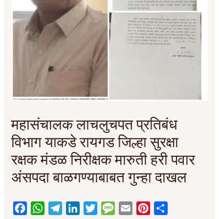
महासंचालक लाचलुचपत प्रतिबंध
विभाग याकडे रायगड जिल्हा सुरक्षा
रक्षक मंडळ निरीक्षक मारुती हरी पवार
अंसपदा बाळगण्याबाबत गुन्हा दाखल
F
W
T
L
T
M
E
P
S