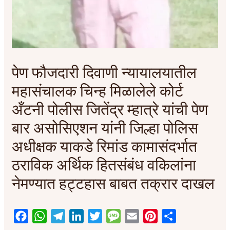
पेण फौजदारी दिवाणी न्यायालयातील
महासंचालक चिन्ह मिळालेले कोर्ट
अँटनी पोलीस जितेंद्र म्हात्रे यांची पेण
बार असोसिएशन यांनी जिल्हा पोलिस
अधीक्षक याकडे रिमांड कामासंदर्भात
ठराविक अर्थिक हितसंबंध वकिलांना
नेमण्यात हट्टहास बाबत तक्रार दाखल
F
W
T
L
T
M
E
P
S