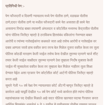
a
h
e
i
w
e
m
i
h
प्रतिनिधी पेण :-
c
a
l
n
i
s
a
n
a
e
t
e
k
t
s
i
t
r
पेण फौजदारी व दिवाणी न्यायालय मध्ये पेण पोलीस ठाणे, वडखळ पोलीस
b
s
g
e
t
a
l
e
e
ठाणे,दादर पोलीस ठाणे या मधील फौजदारी कामे येत असतात ही कामे येत
o
A
r
d
e
g
r
असताना रिमांड बाबत तपासणी अंमलदार व कोर्टातील मध्यस्थ केंद्रातील पोलीस
o
p
a
I
r
e
e
यांना पोलिस जितेंद्र म्हात्रे हे ठराविकच हितसंबंध वकिलांना नेमण्यात बाबत
k
p
m
n
s
आरोपी व त्यांच्या नातेवाईकांना कळवले जात आहे तसेच आरोपी व नातेवाईक वर
t
दबाव आणला जातो हाच वकील करा तरच बेल मिळेल दुसरा वकील केला तर तुला
पोलिस कोठडी मारहाण केली जाईल तसेच केस देखील तुमच्या प्रमाणे चार्ज शीट
तयार केली जाईल साक्षीदार तुमच्या प्रमाणे ठेवा तुम्हाला निर्दोष मुक्तता केली
जाईल मी सुचवलेला वकील केला तर तुम्हाला बेल मिळेल नाहीतर तुला शिक्षा
देण्यात येईल अशा प्रकार पेण कोर्टातील कोर्ट आर्टनी पोलिस जितेंद्र म्हात्रे
करत आहे
सुमारे गेली १० वर्ष पेक्षा पेण न्यायलयात कोर्ट अँटनी म्हणून जितेंद्र म्हात्रे हे
कार्यरत आहे यापूर्वी देखील १० वर्ष पेण कोर्ट मध्ये कार्यरत होते त्यांना पोलिस
महासंचालक पद देखील मिळाले आहे सदर पोलिस खात्यात पदाचा गैरवापर करत
आर्थिक हितसंबंध असलेलं १ ते २ वकील चे वकीलपत्र पोलीस ठाण्यात जाऊन