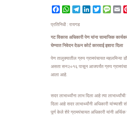
F
W
T
L
T
M
E
a
h
e
i
w
e
m
प्रतिनिधी : रायगड
c
a
l
n
i
s
a
e
t
e
k
t
s
i
गट विकास अधिकारी पेण यांना सामाजिक कार्यकर्त
b
s
g
e
t
a
l
घेण्यात निवेदन देऊन कोर्ट कारवाई इशारा दिला
o
A
r
d
e
g
o
p
a
I
r
e
पेण तालुक्यातील ग्रुप ग्रामपंचायत महलमिऱ्या 
k
p
m
n
असता सन२०१६ पासून आजपर्यंत ग्रुप ग्रामपंचाय
आला आहे.
सदर लाभार्थ्यांना लाभ दिला आहे त्या लाभार्थ्या
दिला आहे सदर लाभार्थ्यांनी अधिकारी यांच्याश
पूर्ण केले शेरे ग्रामपंचायत अधिकारी यांनी अर्थि