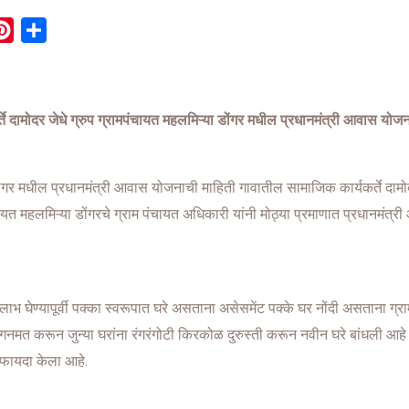
P
S
i
h
n
a
t
r
े दामोदर जेधे ग्रुप ग्रामपंचायत महलमिऱ्या डोंगर मधील प्रधानमंत्री आवास यो
e
e
r
e
डोंगर मधील प्रधानमंत्री आवास योजनाची माहिती गावातील सामाजिक कार्यकर्ते दामो
s
त महलमिऱ्या डोंगरचे ग्राम पंचायत अधिकारी यांनी मोठ्या प्रमाणात प्रधानमंत्
t
ंची लाभ घेण्यापूर्वी पक्का स्वरूपात घरे असताना असेसमेंट पक्के घर नोंदी असतान
ी संगनमत करून जुन्या घरांना रंगरंगोटी किरकोळ दुरुस्ती करून नवीन घरे बांधल
क फायदा केला आहे.