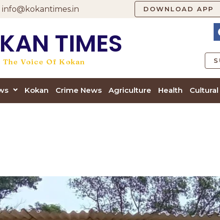
info@kokantimes.in
DOWNLOAD APP
KAN TIMES
S
The Voice Of Kokan
ews
Kokan
Crime News
Agriculture
Health
Cultural