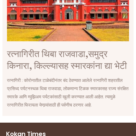
रत्नागिरीत थिबा राजवाडा,समुद्र
किनारा, किल्ल्यासह स्मारकांना द्या भेटी
रत्नागिरी : कोरोनातील टाळेबंदीनंतर बंद ठेवण्यात आलेले रत्नागिरी शहरातील
प्रसिध्द पर्यटनस्थळ थिबा राजवाडा, लोकमान्य टिळक स्मारकासह राज्य संरक्षित
स्मारके आणि म्युझिअम पर्यटकांसाठी खुली करण्यात आली आहेत. त्यामुळे
रत्नागिरीत फिरायला येणार्‍यांसाठी ही पर्वणीच ठरणार आहे.
Kokan Times